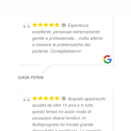
Esperienza
eccellente, personale estremamente
gentile e professionale....molto attento
a risolvere le problematiche del
paziente. Consigliatissimo!
GIADA PERINI
ENR
Acquisto apparecchi
acustici da oltre 15 anni e in tutto
questo tempo ho avuto modo di
conoscere diversi fornitori. In
Audioprogress ho trovato grande
disponibilità e gentilezza. Lo consiglio