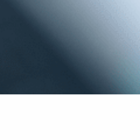
con Audio Progress hai:
Apparecchi adatti al tuo stile di vita
Salute uditiva sempre sotto controllo
Test dell'udito gratuito
Apparecchi e fitting personalizzati
Supporto e Assistenza post-vendita