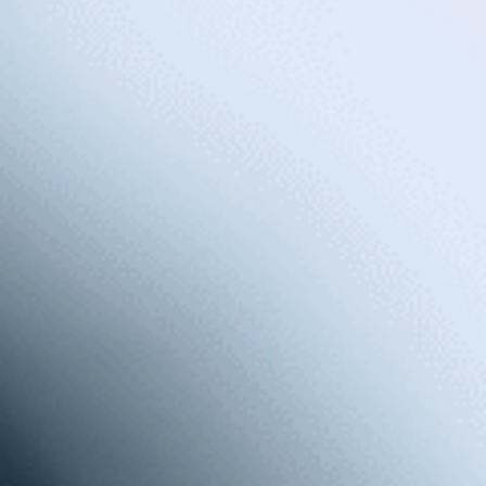
Se hai qualche difficoltà di udito, o non ne hai, ti
consigliamo di controllare la salute uditiva.