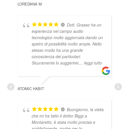
LOREDANA M
Dott. Grasso ha un
esperienza nel campo audio
tecnologico molto aggiornata dando un
spetro di possibilità molto ampie. Nello
stesso modo ha una grande
conoscienza dei particolari.
Sicuramente lo suggerirei,
... leggi tutto
ROB
ATOMIC HABIT
Buongiorno, la visita
che mi ha fatto il dottor Biggi a
Montaretto, è stata molto precisa e
soddisfacente, anche per la