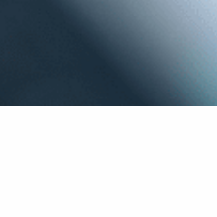
con Audio Progress hai:
Apparecchi adatti al tuo stile di vita
Salute uditiva sempre sotto controllo
Test dell'udito gratuito
Apparecchi e fitting personalizzati
Supporto e Assistenza post-vendita