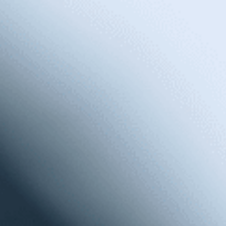
Se hai qualche difficoltà di udito, o non ne hai, ti
consigliamo di controllare la salute uditiva.