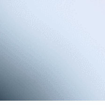
Se hai qualche difficoltà di udito, o non ne hai, ti
consigliamo di controllare la salute uditiva.