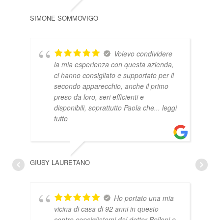
SIMONE SOMMOVIGO
PAOL
Volevo condividere
la mia esperienza con questa azienda,
ci hanno consigliato e supportato per il
secondo apparecchio, anche il primo
preso da loro, seri efficienti e
disponibili, soprattutto Paola che
... leggi
tutto
LOR
GIUSY LAURETANO
Ho portato una mia
vicina di casa di 92 anni in questo
centro consigliatomi dal dottor Belloni e