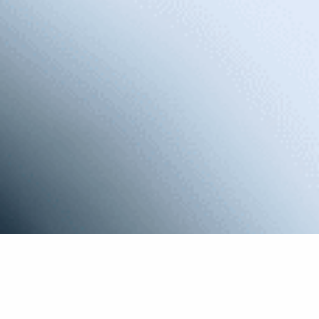
Se hai qualche difficoltà di udito, o non ne hai, ti
consigliamo di controllare la salute uditiva.
con Audio Progress hai: