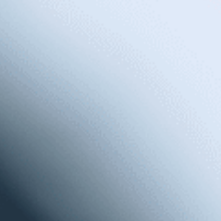
Se hai qualche difficoltà di udito, o non ne hai, ti
consigliamo di controllare la salute uditiva.