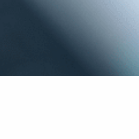
con Audio Progress hai:
Apparecchi adatti al tuo stile di vita
Salute uditiva sempre sotto controllo
Test dell'udito gratuito
Apparecchi e fitting personalizzati
Supporto e Assistenza post-vendita