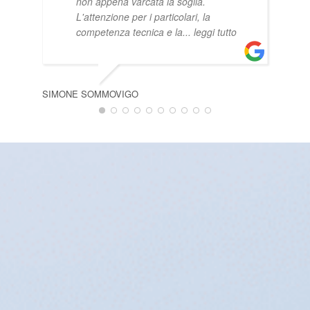
non appena varcata la soglia.
L'attenzione per i particolari, la
competenza tecnica e la
... leggi tutto
SIMONE SOMMOVIGO
GIO