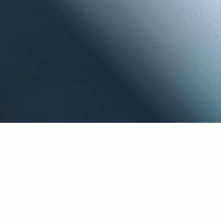
con Audio Progress hai:
Apparecchi adatti al tuo stile di vita
Salute uditiva sempre sotto controllo
Test dell'udito gratuito
Apparecchi e fitting personalizzati
Supporto e Assistenza post-vendita