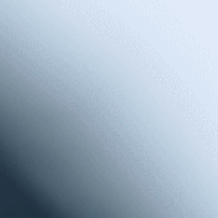
Se hai qualche difficoltà di udito, o non ne hai, ti
consigliamo di controllare la salute uditiva.