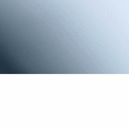
Se hai qualche difficoltà di udito, o non ne hai, ti
consigliamo di controllare la salute uditiva.
con Audio Progress hai:
Apparecchi adatti al tuo stile di vita
Salute uditiva sempre sotto controllo
Test dell'udito gratuito